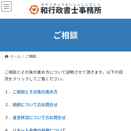
コ
ナ
ン
ビ
テ
ゲ
ン
ー
ツ
シ
へ
ョ
ご相談
ス
ン
キ
に
ッ
移
プ
動
ホーム
ご相談
ご相談とその後の進め方について説明させて頂きます。以下の目
次をクリックしてご覧ください。
１．
ご相談とその後の進め方
２．
相続についてのお問合せ
３．
遺言終活についてのお問合せ
４．
リモート会議の利用について